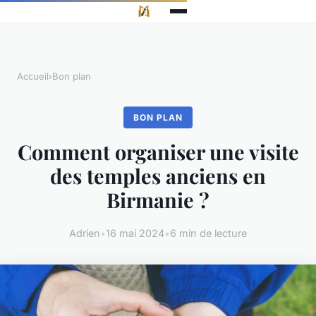
Accueil
›
Bon plan
BON PLAN
Comment organiser une visite
des temples anciens en
Birmanie ?
Adrien
•
16 mai 2024
•
6 min de lecture