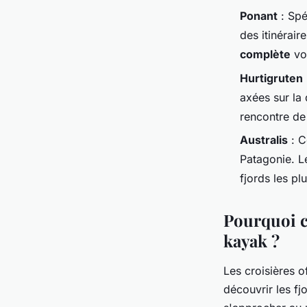
Ponant
: Spé
des itinérair
complète
vou
Hurtigruten
axées sur la
rencontre de
Australis
: C
Patagonie. Le
fjords les pl
Pourquoi ch
kayak ?
Les croisières o
découvrir les fj