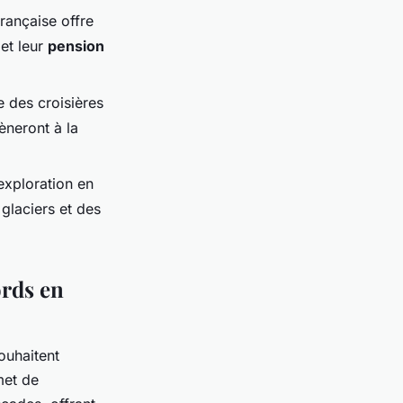
rançaise offre
 et leur
pension
 des croisières
èneront à la
exploration en
glaciers et des
ords en
ouhaitent
met de