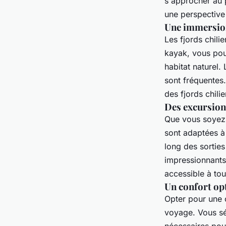
s'approcher au 
une perspective 
Une immersion
Les fjords chili
kayak, vous pou
habitat naturel.
sont fréquentes.
des fjords chilie
Des excursions
Que vous soyez 
sont adaptées à
long des sorties
impressionnants.
accessible à tou
Un confort op
Opter pour une 
voyage. Vous s