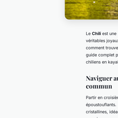
Le
Chili
est une 
véritables joya
comment trouver 
guide complet p
chiliens en kaya
Naviguer a
commun
Partir en croisi
époustouflants.
cristallines, id