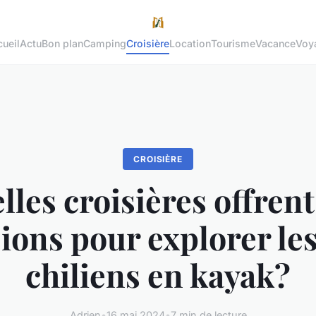
ueil
Actu
Bon plan
Camping
Croisière
Location
Tourisme
Vacance
Voy
CROISIÈRE
lles croisières offrent
ions pour explorer les
chiliens en kayak?
Adrien
•
16 mai 2024
•
7 min de lecture