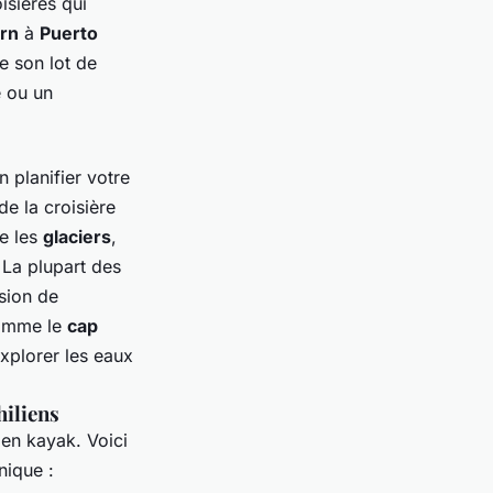
isières qui
rn
à
Puerto
e son lot de
é ou un
 planifier votre
de la croisière
ve les
glaciers
,
 La plupart des
sion de
comme le
cap
xplorer les eaux
hiliens
en kayak. Voici
nique :