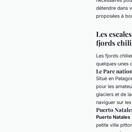
nécessaires pou
détendre dans vo
proposées à bo
Les escale
fjords chil
Les fjords chili
quelques-unes de
Le Parc nation
Situé en Patagon
pour les amateu
glaciers et de l
naviguer sur le
Puerto Natale
Puerto Natales
petite ville pit