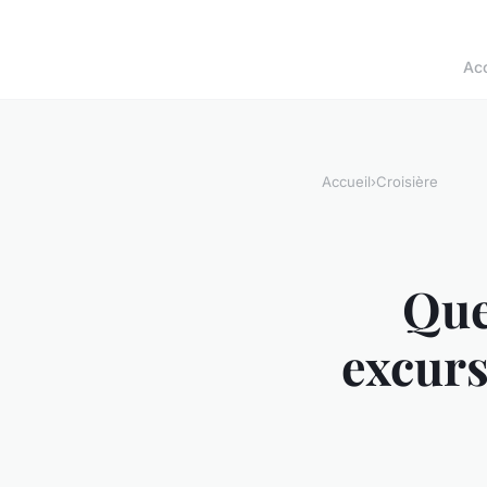
Acc
Accueil
›
Croisière
Que
excurs