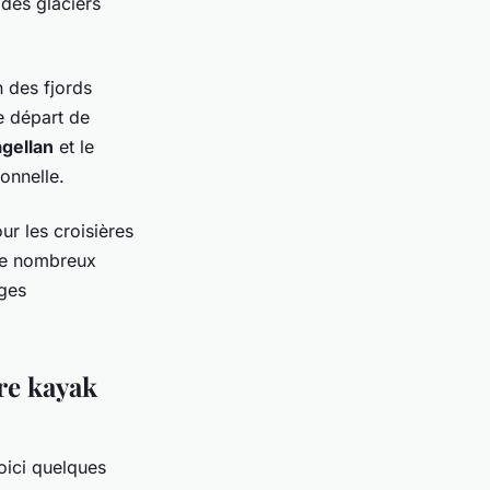
des glaciers
n des fjords
de départ de
agellan
et le
onnelle.
ur les croisières
 de nombreux
ages
re kayak
voici quelques