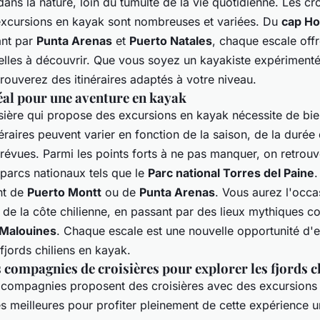
ns la nature, loin du tumulte de la vie quotidienne. Les cro
xcursions en kayak sont nombreuses et variées. Du
cap Ho
ant par
Punta Arenas
et
Puerto Natales
, chaque escale offr
relles à découvrir. Que vous soyez un kayakiste expériment
rouverez des itinéraires adaptés à votre niveau.
déal pour une aventure en kayak
sière qui propose des excursions en kayak nécessite de bien
éraires peuvent varier en fonction de la saison, de la durée 
révues. Parmi les points forts à ne pas manquer, on retrou
 parcs nationaux tels que le
Parc national Torres del Paine
.
nt de
Puerto Montt
ou de
Punta Arenas
. Vous aurez l'occa
g de la côte chilienne, en passant par des lieux mythiques 
 Malouines
. Chaque escale est une nouvelle opportunité d'e
jords chiliens en kayak.
 compagnies de croisières pour explorer les fjords c
ompagnies proposent des croisières avec des excursions 
s meilleures pour profiter pleinement de cette expérience u