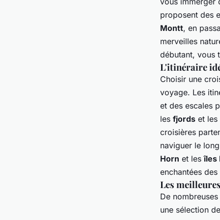
vous immerger da
proposent des e
Montt
, en pass
merveilles natu
débutant, vous t
L'itinéraire i
Choisir une croi
voyage. Les itin
et des escales p
les
fjords
et les
croisières parte
naviguer le lon
Horn
et les
îles
enchantées des f
Les meilleures
De nombreuses c
une sélection de