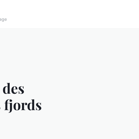
age
 des
 fjords