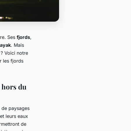
ure. Ses
fjords
,
kayak
. Mais
? Voici notre
 les fjords
e hors du
ur de paysages
et leurs eaux
rmettront de