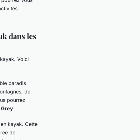
s pourrez vous
ctivités
ak dans les
 kayak. Voici
able paradis
montagnes, de
ous pourrez
r Grey
.
s en kayak. Cette
urée de