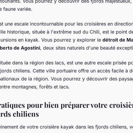
ouflants. Vous pourrez y découvrir des fjords majestueux, 
e faune variée.
t une escale incontournable pour les croisières en directio
ille historique, située à l'extrême sud du Chili, est le point 
rsions en kayak. Vous pourrez y explorer le
détroit de M
lberto de Agostini
, deux sites naturels d'une beauté excepti
située dans la région des lacs, est une autre escale prisée po
jords chiliens. Cette ville portuaire offre un accès facile à
 nationaux de la région. Vous pourrez y découvrir des pays
entre montagnes, forêts et lacs.
ratiques pour bien préparer votre croisiè
ords chiliens
einement de votre croisière kayak dans les fjords chiliens, 