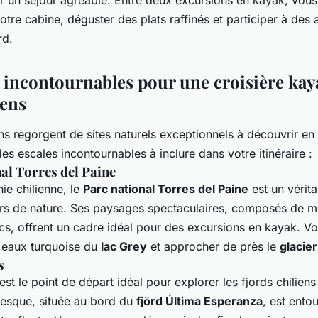
r un séjour agréable. Entre deux excursions en kayak, vou
tre cabine, déguster des plats raffinés et participer à des a
rd.
s incontournables pour une croisière kay
iens
ens regorgent de sites naturels exceptionnels à découvrir en
s escales incontournables à inclure dans votre itinéraire :
al Torres del Paine
ie chilienne, le
Parc national Torres del Paine
est un vérit
rs de nature. Ses paysages spectaculaires, composés de 
acs, offrent un cadre idéal pour des excursions en kayak. V
s eaux turquoise du
lac Grey
et approcher de près le
glacie
s
est le point de départ idéal pour explorer les fjords chilien
toresque, située au bord du
fjörd Última Esperanza
, est ento