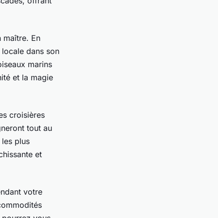
cades, offrant
n maître. En
 locale dans son
 oiseaux marins
ité et la magie
s croisières
neront tout au
 les plus
chissante et
endant votre
 commodités