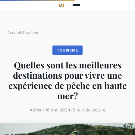
Accueil
›
Tourisme
TOURISME
Quelles sont les meilleures
destinations pour vivre une
expérience de pêche en haute
mer?
Adrien
•
16 mai 2024
•
5 min de lecture