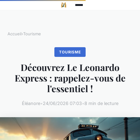
Accueil
›
Tourisme
TOURISME
Découvrez Le Leonardo
Express : rappelez-vous de
l'essentiel !
Éléanore
•
24/06/2026 07:03
•
8 min de lecture